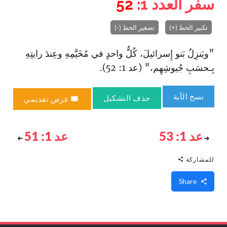
سفر العدد
1
: 52
تكبير الخط (+)
تصغير الخط (-)
"ويَنزِلُ بَنو إِسرائيلَ، كُلُّ واحدٍ في مُخَيَّمِهِ وعِندَ رايتِهِ
بِـحسَبِ جُيوشِهِم،" (عد 1: 52).
نسخ الآية
حذف التشكيل
عرض تقديمي
عد 1: 53
عد 1: 51
للمشاركة
Share