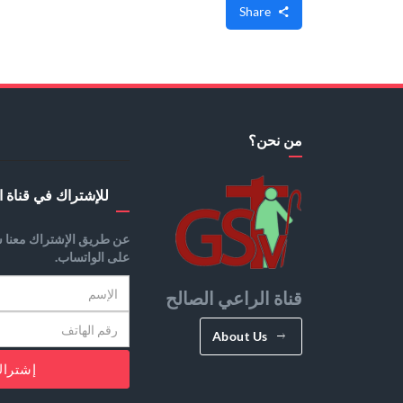
Share
من نحن؟
للإشتراك في قناة ا
عن طريق الإشتراك معنا س
على الواتساب.
قناة الراعي الصالح
About Us
إشترا