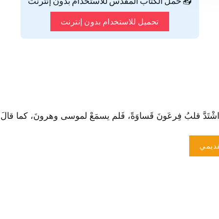
📥 حمّل الكتاب المقدس للاستخدام بدون إنترنت
تحميل للاستخدام بدون إنترنت
‏شْتَدَّ قلبُ فِرعَونَ قَساوَةً، فَلم يسمَعْ لموسى وهرونَ، كما قالَ الرّبّ
ديمي