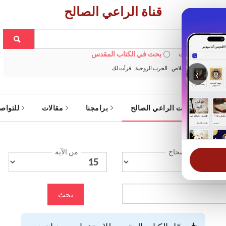
قناة الراعي الصالح
 في الويبسايت
بحث في الكتاب المقدس
:
خبزنا اليومي
الخلاص
الحرب الروحية
قرأت لك
‹
ة
خدمات الراعي الصالح
برامجنا
مقالات
للتواص
الإصحاح
من الآية
بحث