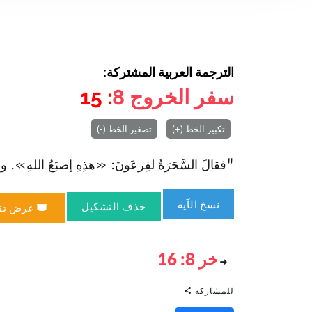
الترجمة العربية المشتركة:
سفر الخروج
8
: 15
تكبير الخط (+)
تصغير الخط (-)
"فقالَ السَّحَرَةُ لفِرعَونَ: «هذِهِ إصبَعُ اللهِ‌». وا
نسخ الآية
حذف التشكيل
عرض تق
خر 8: 16
للمشاركة