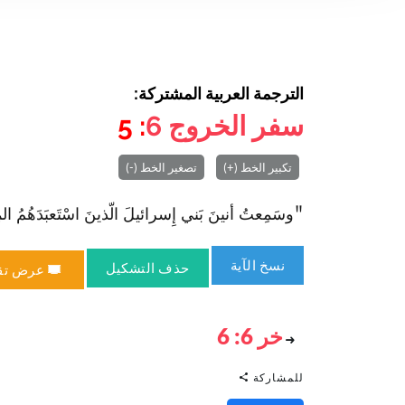
الترجمة العربية المشتركة:
سفر الخروج
6
: 5
تكبير الخط (+)
تصغير الخط (-)
"وسَمِعتُ أنينَ بَني إِسرائيلَ الّذينَ ا‏سْتَعبَدَهُمُ المِ
نسخ الآية
حذف التشكيل
عرض تق
خر 6: 6
للمشاركة