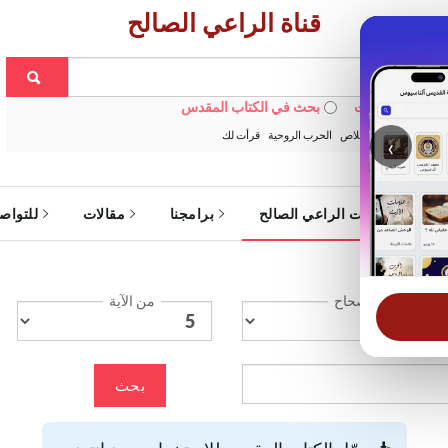
قناة الراعي الصالح
 في الويبسايت
بحث في الكتاب المقدس
:
خبزنا اليومي
الخلاص
الحرب الروحية
قرأت لك
‹
ة
خدمات الراعي الصالح
برامجنا
مقالات
للتواص
الإصحاح
من الآية
بحث