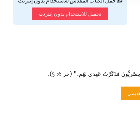
📥 حمّل الكتاب المقدس للاستخدام بدون إنترنت
تحميل للاستخدام بدون إنترنت
صْريُّونَ فذَكَرْتُ عَهدي لهُم." (خر 6: 5).
ديمي