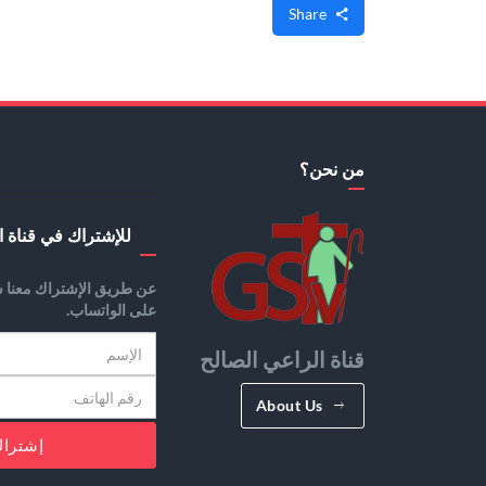
Share
من نحن؟
للإشتراك في قناة ا
عن طريق الإشتراك معنا س
على الواتساب.
قناة الراعي الصالح
About Us
إشترا