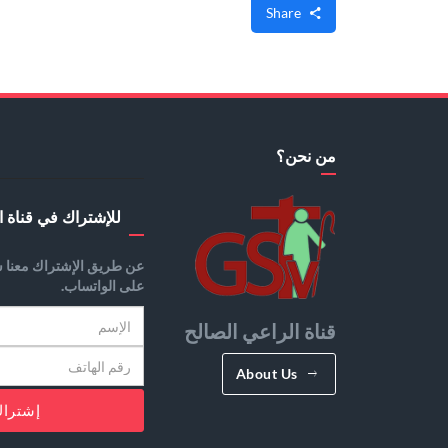
Share
من نحن؟
للإشتراك في قناة ا
عن طريق الإشتراك معنا س
على الواتساب.
قناة الراعي الصالح
About Us
إشترا