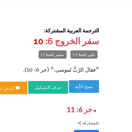
الترجمة العربية المشتركة:
سفر الخروج
6
: 10
تكبير الخط (+)
تصغير الخط (-)
"فقالَ الرّبُّ لموسى:" (خر 6: 10).
نسخ الآية
حذف التشكيل
عرض تق
خر 6: 11
للمشاركة