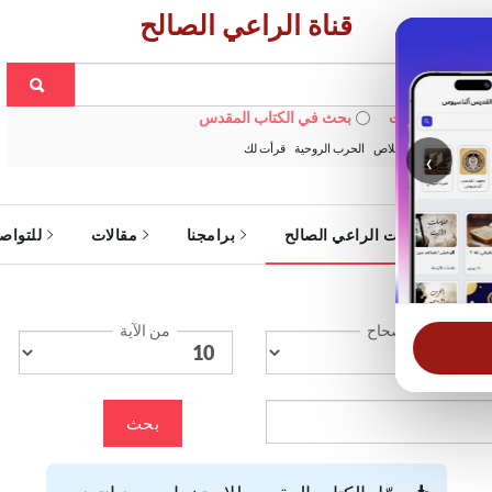
قناة الراعي الصالح
 في الويبسايت
بحث في الكتاب المقدس
:
خبزنا اليومي
الخلاص
الحرب الروحية
قرأت لك
‹
ة
خدمات الراعي الصالح
برامجنا
مقالات
للتواص
الإصحاح
من الآية
بحث