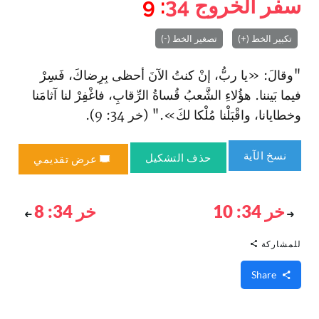
سفر الخروج
34
: 9
تكبير الخط (+)
تصغير الخط (-)
"وقالَ: «يا ربُّ، إنْ كنتُ الآنَ أحظى بِرِضاكَ، فَسِرْ
فيما بَيننا. هؤُلاءِ الشَّعبُ قُساةُ الرِّقابِ، فا‏غْفِرْ لنا آثامَنا
وخطايانا، وا‏قْبَلْنا مُلْكا لكَ»." (خر 34: 9).
نسخ الآية
حذف التشكيل
عرض تقديمي
خر 34: 10
خر 34: 8
للمشاركة
Share