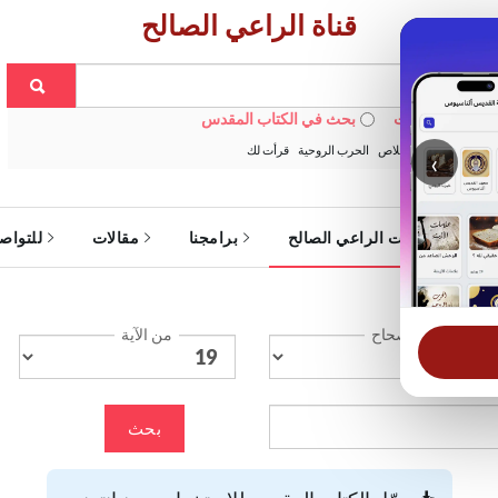
قناة الراعي الصالح
 في الويبسايت
بحث في الكتاب المقدس
:
خبزنا اليومي
الخلاص
الحرب الروحية
قرأت لك
‹
ة
خدمات الراعي الصالح
برامجنا
مقالات
للتواص
الإصحاح
من الآية
بحث