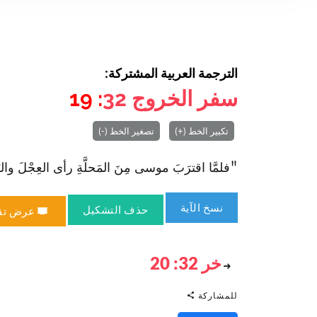
الترجمة العربية المشتركة:
سفر الخروج
32
: 19
تكبير الخط (+)
تصغير الخط (-)
"فلمَّا ا‏قترَبَ موسى مِنَ المَحلَّةِ رأى العِجْلَ والرَّقص
نسخ الآية
حذف التشكيل
عرض تق
خر 32: 20
للمشاركة