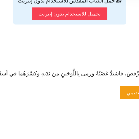
📥 حمّل الكتاب المقدس للاستخدام بدون إنترنت
تحميل للاستخدام بدون إنترنت
َ، فا‏شتَدَّ غضَبُهُ ورمى بِاللَّوحَينِ مِنْ يَدَيهِ وكسَّرَهُما في أسفَلِ ال
ديمي