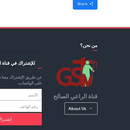
Share
من نحن؟
للإشتراك في قناة ا
عن طريق الإشتراك معنا س
على الواتساب.
قناة الراعي الصالح
About Us
إشترا