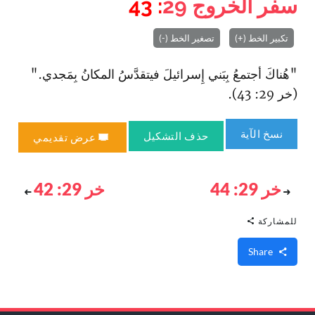
سفر الخروج
29
: 43
تكبير الخط (+)
تصغير الخط (-)
"هُناكَ أجتمعُ بِبَني إِسرائيلَ فيتقدَّسُ المكانُ بِمَجدي."
(خر 29: 43).
نسخ الآية
حذف التشكيل
عرض تقديمي
خر 29: 44
خر 29: 42
للمشاركة
Share