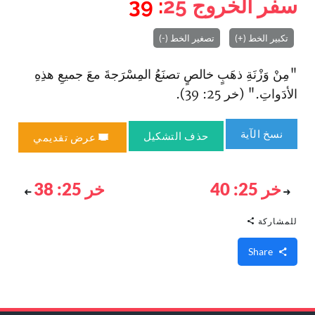
سفر الخروج
25
: 39
تكبير الخط (+)
تصغير الخط (-)
"مِنْ وَزْنَةِ ذهَبٍ خالصٍ تصنَعُ المِسْرَجةَ معَ جميعِ هذِهِ
الأدَواتِ." (خر 25: 39).
نسخ الآية
حذف التشكيل
عرض تقديمي
خر 25: 40
خر 25: 38
للمشاركة
Share