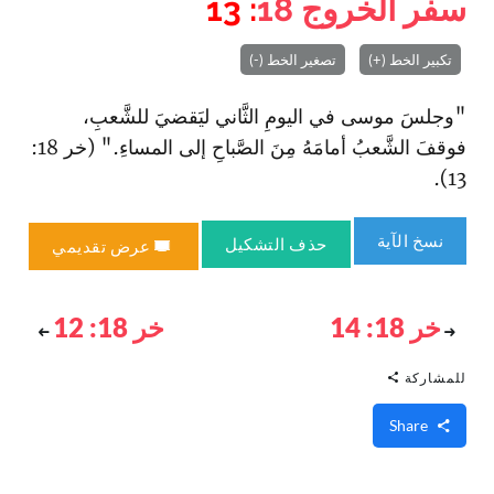
سفر الخروج
18
: 13
تكبير الخط (+)
تصغير الخط (-)
"وجلسَ موسى في اليومِ الثَّاني ليَقضيَ للشَّعبِ،
فوقفَ الشَّعبُ أمامَهُ مِنَ الصَّباحِ إلى المساءِ." (خر 18:
13).
نسخ الآية
حذف التشكيل
عرض تقديمي
خر 18: 14
خر 18: 12
للمشاركة
Share