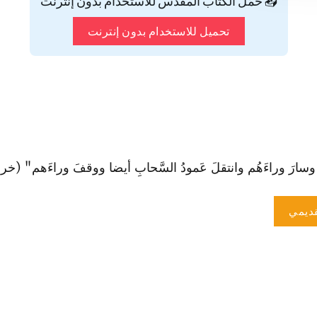
📥 حمّل الكتاب المقدس للاستخدام بدون إنترنت
تحميل للاستخدام بدون إنترنت
ارَ وراءَهُم وا‏نتقلَ عَمودُ السَّحابِ‌ أيضا ووقفَ وراءَهم" (خر 14: 19).
ديمي