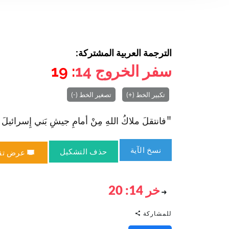
الترجمة العربية المشتركة:
سفر الخروج
14
: 19
تكبير الخط (+)
تصغير الخط (-)
"فا‏نتقلَ ملاكُ اللهِ مِنْ أمامِ جيشِ بَني إِسرائيلَ وس
نسخ الآية
حذف التشكيل
عرض تق
خر 14: 20
للمشاركة