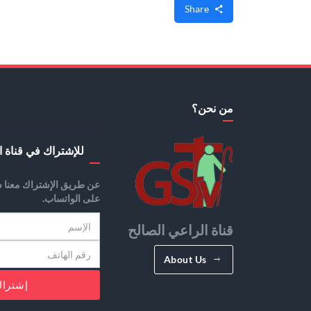
Share
من نحن؟
للإشتراك في قناة ا
عن طريق الإشتراك معنا س
على الواتساب.
قناة الراعي الصالح
About Us
إشترا