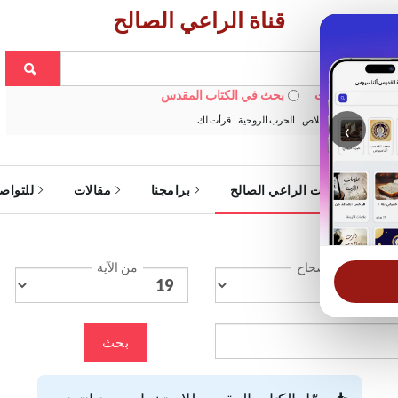
قناة الراعي الصالح
 في الويبسايت
بحث في الكتاب المقدس
:
خبزنا اليومي
الخلاص
الحرب الروحية
قرأت لك
‹
ة
خدمات الراعي الصالح
برامجنا
مقالات
للتواص
الإصحاح
من الآية
بحث