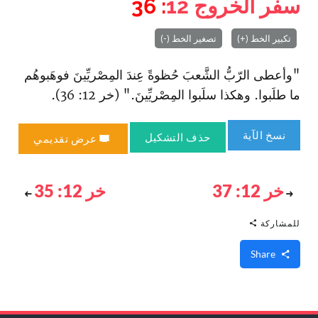
سفر الخروج
12
: 36
تكبير الخط (+)
تصغير الخط (-)
"وأعطى الرّبُّ الشَّعبَ حُظوةً عِندَ المِصْريِّينَ فوهَبوهُم
ما طلَبوا. وهكذا سلَبوا المِصْريِّينَ‌." (خر 12: 36).
نسخ الآية
حذف التشكيل
عرض تقديمي
خر 12: 37
خر 12: 35
للمشاركة
Share