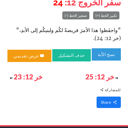
سفر الخروج
12
: 24
تكبير الخط (+)
تصغير الخط (-)
"وا‏حفَظوا هذا الأمرَ فريضةً لكُم ولبنيكُم إلى الأبدِ،"
(خر 12: 24).
نسخ الآية
حذف التشكيل
عرض تقديمي
خر 12: 25
خر 12: 23
للمشاركة
Share