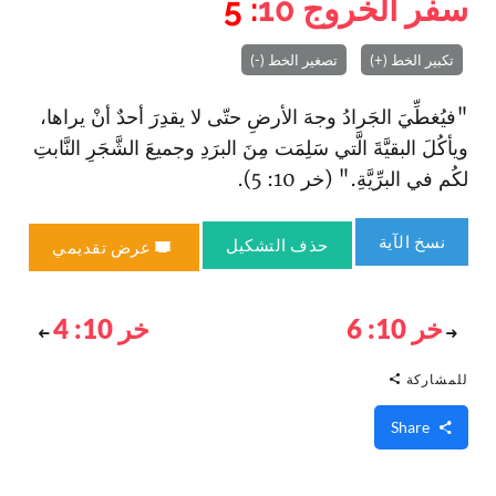
سفر الخروج
10
: 5
تكبير الخط (+)
تصغير الخط (-)
"فيُغطِّيَ الجَرادُ وجهَ الأرضِ حتّى لا يقدِرَ أحدٌ أنْ يراها،
ويأكُلَ البقيَّةَ الَّتي سَلِمَت مِنَ البرَدِ‌ وجميعَ الشَّجَرِ النَّابتِ
لكُم في البرِّيَّةِ." (خر 10: 5).
نسخ الآية
حذف التشكيل
عرض تقديمي
خر 10: 6
خر 10: 4
للمشاركة
Share