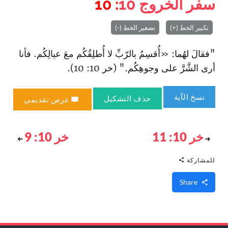
سفر الخروج
10
: 10
تكبير الخط (+)
تصغير الخط (-)
"فقالَ لهُما: «أُقسِمُ بالرّبِّ لا أُطلِقُكُم معَ عيالِكُم. فأنا
أرى الشَّرَّ على وجوهِكُم." (خر 10: 10).
نسخ الآية
حذف التشكيل
عرض تقديمي
خر 10: 11
خر 10: 9
للمشاركة
Share