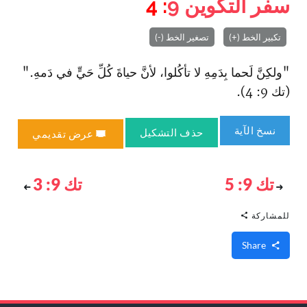
سفر التكوين
9
: 4
تكبير الخط (+)
تصغير الخط (-)
"ولكِنَّ لَحما بِدَمِهِ لا تأكُلوا، لأنَّ حياةَ كُلِّ حَيٍّ في دَمهِ‌."
(تك 9: 4).
نسخ الآية
حذف التشكيل
عرض تقديمي
تك 9: 5
تك 9: 3
للمشاركة
Share