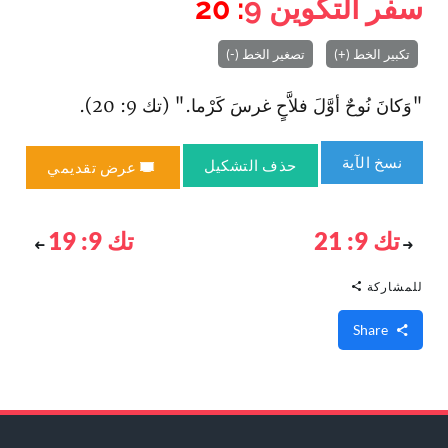
سفر التكوين
9
: 20
تكبير الخط (+)
تصغير الخط (-)
"وَكانَ نُوحٌ أوَّلَ فلاَّحٍ غرسَ كَرْما." (تك 9: 20).
نسخ الآية
حذف التشكيل
عرض تقديمي
تك 9: 21
تك 9: 19
للمشاركة
Share