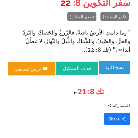
سفر التكوين
8
: 22
تكبير الخط (+)
تصغير الخط (-)
"وما دامتِ الأرضُ باقيةً، فالزَّرعُ والحَصادُ، والبَردُ
والحَرُّ، والصَّيفُ والشِّتاءُ، واللَّيلُ والنَّهارُ، لا تبطُلُ
أبدا»." (تك 8: 22).
نسخ الآية
حذف التشكيل
عرض تقديمي
تك 8: 21
للمشاركة
Share