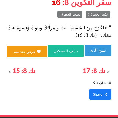
سفر التكوين
8
: 16
تكبير الخط (+)
تصغير الخط (-)
"«ا‏خْرُجْ مِنَ السَّفينةِ، أنتَ وا‏مرأتُكَ وبَنوكَ وَنِسوةُ بَنيكَ
معَكَ،" (تك 8: 16).
نسخ الآية
حذف التشكيل
عرض تقديمي
تك 8: 17
تك 8: 15
للمشاركة
Share