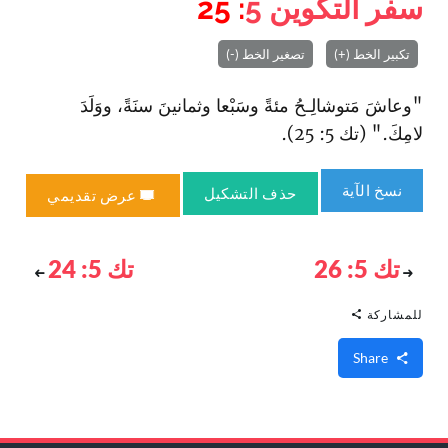
سفر التكوين
5
: 25
تكبير الخط (+)
تصغير الخط (-)
"وعاشَ مَتوشالِـحُ مئةً وسَبْعا وثمانينَ سنَةً، ووَلَدَ
لامِكَ." (تك 5: 25).
نسخ الآية
حذف التشكيل
عرض تقديمي
تك 5: 26
تك 5: 24
للمشاركة
Share