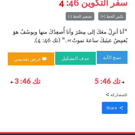
سفر التكوين
46
: 4
تكبير الخط (+)
تصغير الخط (-)
"أنا أنزِلُ معَكَ إلى مِصْرَ وأنا أُصعِدُكَ منها ويوسُفُ هوَ
يُغمِضُ عينَيكَ ساعةَ تموتُ»." (تك 46: 4).
نسخ الآية
حذف التشكيل
عرض تقديمي
تك 46: 5
تك 46: 3
للمشاركة
Share