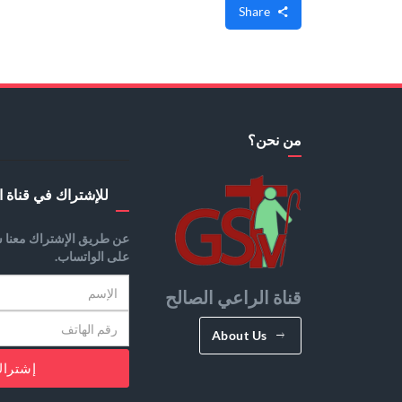
Share
من نحن؟
للإشتراك في قناة ا
عن طريق الإشتراك معنا س
على الواتساب.
قناة الراعي الصالح
About Us
إشترا