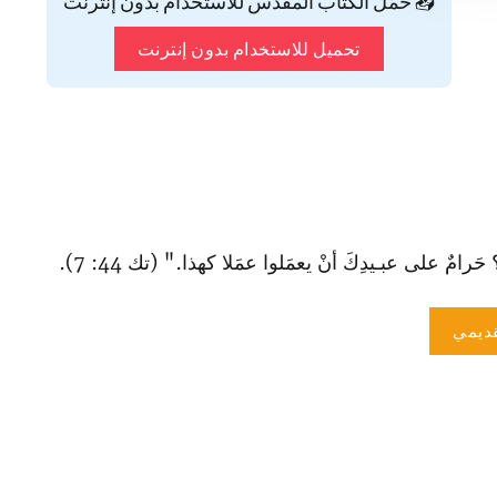
📥 حمّل الكتاب المقدس للاستخدام بدون إنترنت
تحميل للاستخدام بدون إنترنت
حَرامٌ على عبـيدِكَ أنْ يعمَلوا عمَلا كهذا." (تك 44: 7).
ديمي