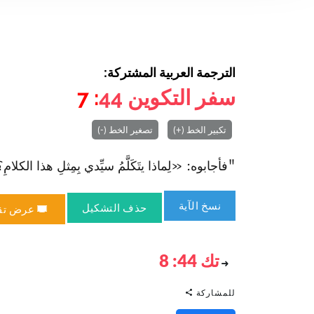
الترجمة العربية المشتركة:
سفر التكوين
44
: 7
تكبير الخط (+)
تصغير الخط (-)
"فأجابوه: «لِماذا يتَكَلَّمُ سيِّدي بِمِثلِ هذا الكلامِ؟ 
نسخ الآية
حذف التشكيل
عرض تق
تك 44: 8
للمشاركة