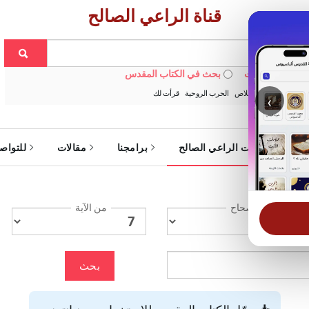
قناة الراعي الصالح
 في الويبسايت
بحث في الكتاب المقدس
:
خبزنا اليومي
الخلاص
الحرب الروحية
قرأت لك
‹
ة
خدمات الراعي الصالح
برامجنا
مقالات
للتواص
الإصحاح
من الآية
بحث