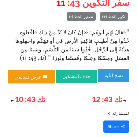
سفر التكوين
43
: 11
تكبير الخط (+)
تصغير الخط (-)
"فقالَ لهُم أبوهُم: «إنْ كانَ لا بُدَّ مِنْ ذلِكَ فا‏فْعلوه.
خُذُوا مِنْ أطيـبِ فاكِهَةِ الأرضِ في أوعيتِكُم وا‏حمِلْوها
هديَّةً إلى الرَّجُلِ. خُذُوا شيئا مِنَ البَلْسَمِ، وشيئا مِنَ
العسَلِ ومِسْكا وعِلْكا وفُستُقا ولَوزا." (تك 43: 11).
نسخ الآية
حذف التشكيل
عرض تقديمي
تك 43: 12
تك 43: 10
للمشاركة
Share