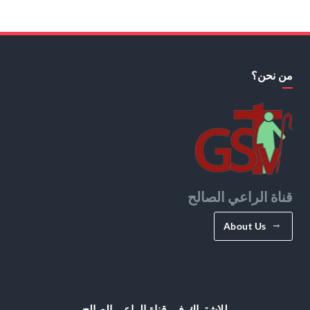
من نحن؟
قناة الراعي الصالح
About Us
للإشتراك في قناة الراعي الصالح