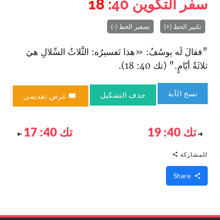
سفر التكوين
40
: 18
تكبير الخط (+)
تصغير الخط (-)
"فقالَ لَه يوسُفُ: «هذا تَفسيرُه: الثَّلاثُ السِّلالِ هيَ
ثلاثَةُ أيّامٍ." (تك 40: 18).
نسخ الآية
حذف التشكيل
عرض تقديمي
تك 40: 19
تك 40: 17
للمشاركة
Share