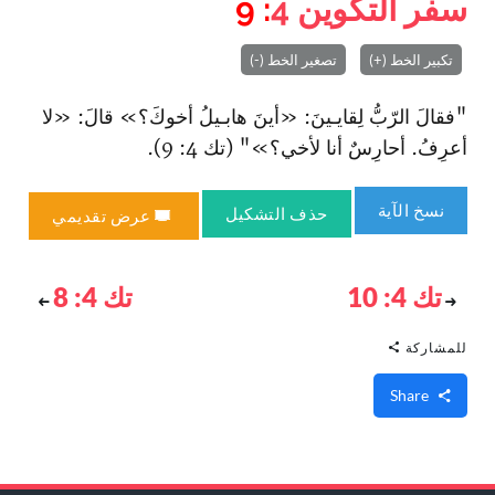
سفر التكوين
4
: 9
تكبير الخط (+)
تصغير الخط (-)
"فقالَ الرّبُّ لِقايـينَ: «أينَ هابـيلُ أخوكَ؟» قالَ: «لا
أعرِفُ. أحارِسٌ أنا لأخي؟»" (تك 4: 9).
نسخ الآية
حذف التشكيل
عرض تقديمي
تك 4: 10
تك 4: 8
للمشاركة
Share