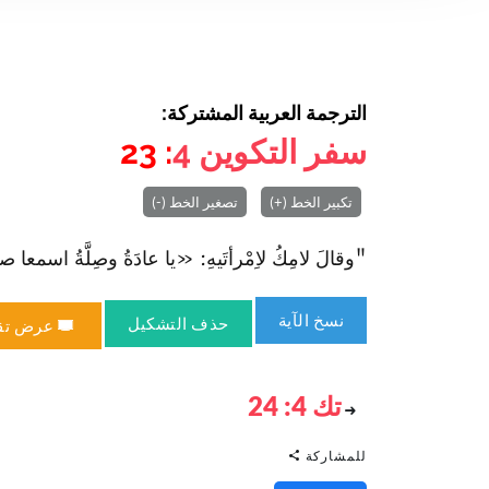
الترجمة العربية المشتركة:
سفر التكوين
4
: 23
تكبير الخط (+)
تصغير الخط (-)
"وقالَ لامِكُ لاِ‏مْرأتَيهِ: «يا عادَةُ وصِلَّةُ ا‏سمعا صوت
نسخ الآية
حذف التشكيل
عرض تق
تك 4: 24
للمشاركة