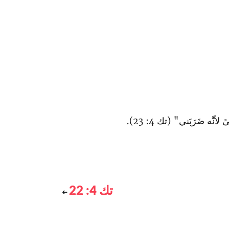
َّه ضَرَبَني" (تك 4: 23).
تك 4: 22