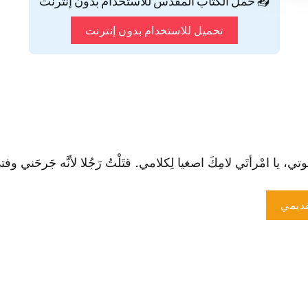
📥 حمّل الكتاب المقدس للاستخدام بدون إنترنت
تحميل للاستخدام بدون إنترنت
ي، يا ا‏مْرأتَي لامِكَ ا‏صغيا لِكلامي. قتَلْتُ رَجُلا لأنَّه جَرحَني وفتىً لأن
ديمي