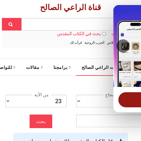
قناة الراعي الصالح
 في الويبسايت
بحث في الكتاب المقدس
:
خبزنا اليومي
الخلاص
الحرب الروحية
قرأت لك
‹
ة
خدمات الراعي الصالح
برامجنا
مقالات
للتواص
الإصحاح
من الآية
بحث