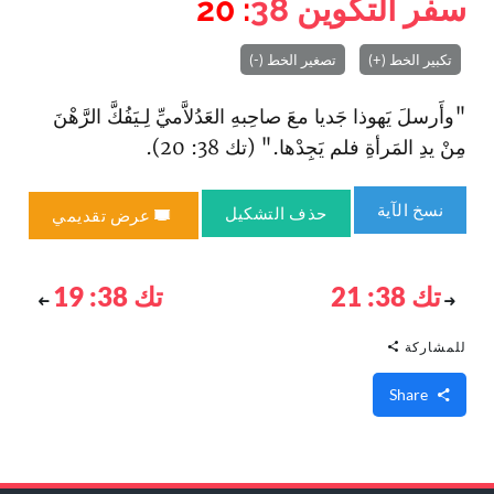
سفر التكوين
38
: 20
تكبير الخط (+)
تصغير الخط (-)
"وأَرسلَ يَهوذا جَديا معَ صاحِبهِ العَدُلاَّميِّ لِـيَفُكَّ الرَّهْنَ
مِنْ يدِ المَرأةِ فلم يَجِدْها." (تك 38: 20).
نسخ الآية
حذف التشكيل
عرض تقديمي
تك 38: 21
تك 38: 19
للمشاركة
Share