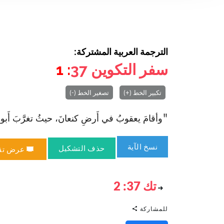
الترجمة العربية المشتركة:
سفر التكوين
37
: 1
تكبير الخط (+)
تصغير الخط (-)
"وأقامَ يعقوبُ في أَرضِ كنعانَ، حيثُ تغرَّبَ أَبوهُ." (
نسخ الآية
حذف التشكيل
عرض تق
تك 37: 2
للمشاركة