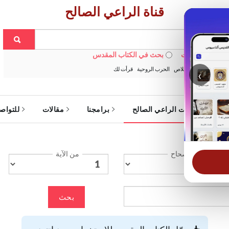
قناة الراعي الصالح
 في الويبسايت
بحث في الكتاب المقدس
:
خبزنا اليومي
الخلاص
الحرب الروحية
قرأت لك
‹
ة
خدمات الراعي الصالح
برامجنا
مقالات
للتواص
الإصحاح
من الآية
بحث