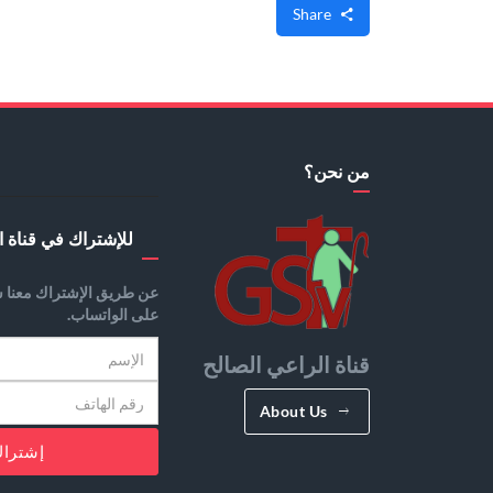
Share
من نحن؟
للإشتراك في قناة ا
عن طريق الإشتراك معنا س
على الواتساب.
قناة الراعي الصالح
About Us
إشترا