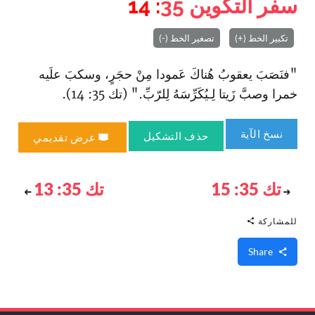
سفر التكوين
35
: 14
تكبير الخط (+)
تصغير الخط (-)
"فنَصَبَ يعقوبُ هُناكَ عَمودا مِنْ حجَرٍ، وسكبَ علَيه
خمرا وصبَّ زَيتا لِـيُكَرِّسَهُ لِلرّبِّ." (تك 35: 14).
نسخ الآية
حذف التشكيل
عرض تقديمي
تك 35: 15
تك 35: 13
للمشاركة
Share