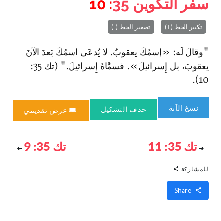
سفر التكوين
35
: 10
تكبير الخط (+)
تصغير الخط (-)
"وقالَ لَه: «إسمُكَ يعقوبُ. لا يُدعَى ا‏سمُكَ بَعدَ الآنَ
يعقوبَ، بل إِسرائيلَ». فسمَّاهُ إِسرائيلَ‌." (تك 35:
10).
نسخ الآية
حذف التشكيل
عرض تقديمي
تك 35: 11
تك 35: 9
للمشاركة
Share