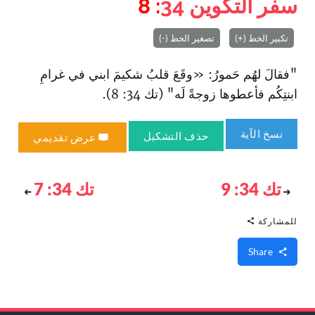
سفر التكوين
34
: 8
تكبير الخط (+)
تصغير الخط (-)
"فقالَ لهُم حَمورُ: «وقَعَ قلبُ شكيمَ ا‏بني في غرامِ
ا‏بنتِكُم فأعطوها زوجةً لَه" (تك 34: 8).
نسخ الآية
حذف التشكيل
عرض تقديمي
تك 34: 9
تك 34: 7
للمشاركة
Share