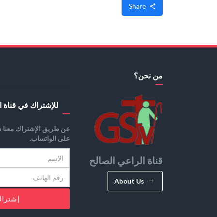
Share
من نحن؟
للإشتراك في قناة ا
عن طريق الإشتراك معنا س
على الواتساب.
قناة الراعي الصالح
About Us
إشترا