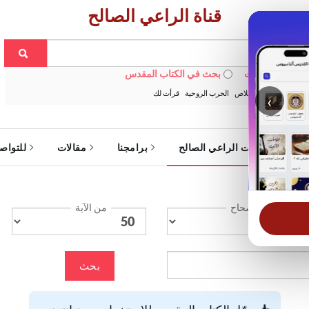
قناة الراعي الصالح
 في الويبسايت
بحث في الكتاب المقدس
:
خبزنا اليومي
الخلاص
الحرب الروحية
قرأت لك
‹
ة
خدمات الراعي الصالح
برامجنا
مقالات
للتواص
الإصحاح
من الآية
بحث