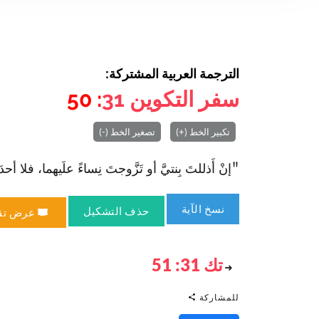
الترجمة العربية المشتركة:
سفر التكوين
31
: 50
تكبير الخط (+)
تصغير الخط (-)
"إنْ أَذللتَ بِنتيَّ أو تَزَّوجتَ نِساءً علَيهما، فلا أحدَ مِ
نسخ الآية
حذف التشكيل
عرض تق
تك 31: 51
للمشاركة