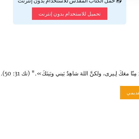
📥 حمّل الكتاب المقدس للاستخدام بدون إنترنت
تحميل للاستخدام بدون إنترنت
نّا معَكَ لِـيرى، ولكنَّ اللهَ شاهِدٌ بَيني وبَينَكَ»." (تك 31: 50).
ديمي