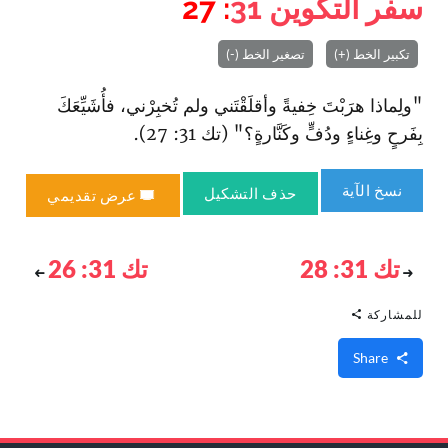
سفر التكوين
31
: 27
تكبير الخط (+)
تصغير الخط (-)
"ولِماذا هرَبْتَ خِفيةً وأقلَقْتَني ولم تُخبِرْني، فأُشَيِّعَكَ
بِفَرحٍ وغِناءٍ ودُفٍّ وكَنَّارةٍ؟" (تك 31: 27).
نسخ الآية
حذف التشكيل
عرض تقديمي
تك 31: 28
تك 31: 26
للمشاركة
Share