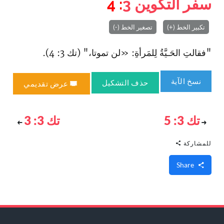
سفر التكوين
3
: 4
تكبير الخط (+)
تصغير الخط (-)
"فقالتِ الحَـيَّةُ لِلمَرأةِ: «لن تموتا،" (تك 3: 4).
نسخ الآية
حذف التشكيل
عرض تقديمي
تك 3: 5
تك 3: 3
للمشاركة
Share