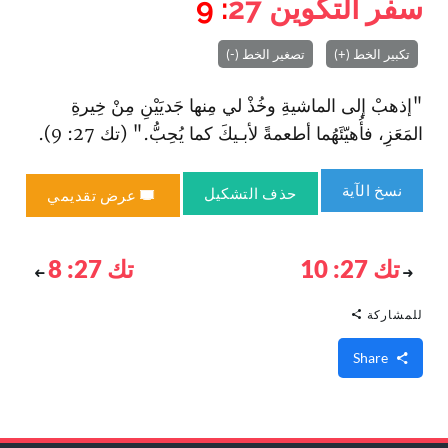
سفر التكوين
27
: 9
تكبير الخط (+)
تصغير الخط (-)
"إذهبْ إلى الماشيةِ وخُذْ لي مِنها جَديَيْنِ مِنْ خِيرةِ
المَعَزِ، فأُهيّئَهُما أطعمةً لأبـيكَ كما يُحِبُّ." (تك 27: 9).
نسخ الآية
حذف التشكيل
عرض تقديمي
تك 27: 10
تك 27: 8
للمشاركة
Share