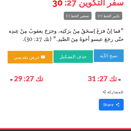
سفر التكوين
27
: 30
تكبير الخط (+)
تصغير الخط (-)
"فما إنْ فرَغَ إسحَقُ مِنْ برَكتِه، وخرَجَ يعقوبُ مِنْ عِندِه
حتّى رجَعَ عيسو أخوهُ مِنَ الصَّيدِ." (تك 27: 30).
نسخ الآية
حذف التشكيل
عرض تقديمي
تك 27: 31
تك 27: 29
للمشاركة
Share