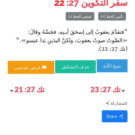
سفر التكوين
27
: 22
تكبير الخط (+)
تصغير الخط (-)
"فتقدَّمَ يعقوبُ إلى إسحَقَ أبـيهِ، فجَسَّهُ وقالَ:
«الصَّوتُ صوتُ يعقوبَ، ولكنَّ اليدَينِ يَدا عيسو»."
(تك 27: 22).
نسخ الآية
حذف التشكيل
عرض تقديمي
تك 27: 23
تك 27: 21
للمشاركة
Share