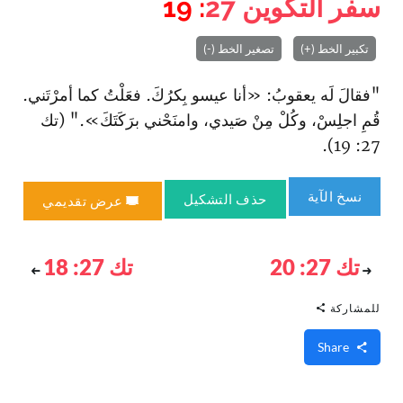
سفر التكوين
27
: 19
تكبير الخط (+)
تصغير الخط (-)
"فقالَ لَه يعقوبُ: «أنا عيسو بِكرُكَ. فعَلْتُ كما أمرْتَني.
قُمِ ا‏جلِسْ، وكُلْ مِنْ صَيدي، وا‏منَحْني برَكَتَكَ»." (تك
27: 19).
نسخ الآية
حذف التشكيل
عرض تقديمي
تك 27: 20
تك 27: 18
للمشاركة
Share