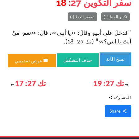
سفر التكوين
27
: 18
تكبير الخط (+)
تصغير الخط (-)
"فدخلَ على أبـيهِ وقالَ: «يا أبـي»، قالَ: «نعم، مَنْ
أنتَ يا ا‏بني؟»" (تك 27: 18).
نسخ الآية
حذف التشكيل
عرض تقديمي
تك 27: 19
تك 27: 17
للمشاركة
Share