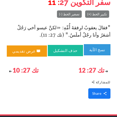
سفر التكوين
27
: 11
تكبير الخط (+)
تصغير الخط (-)
"فقالَ يعقوبُ لرِفقةَ أُمِّهِ: «لكنَّ عيسو أخي رَجُلٌ
أشعَرُ وأنا رجُلٌ أملَسُ." (تك 27: 11).
نسخ الآية
حذف التشكيل
عرض تقديمي
تك 27: 12
تك 27: 10
للمشاركة
Share