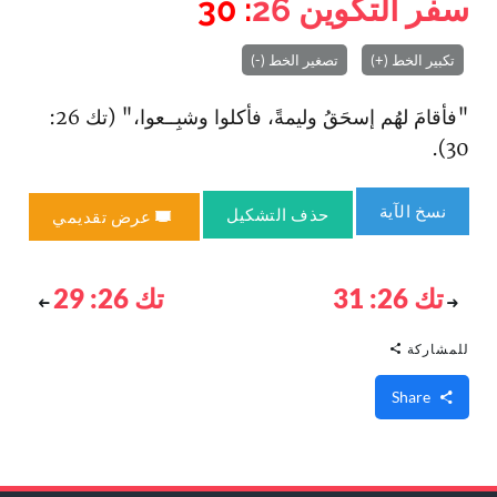
سفر التكوين
26
: 30
تكبير الخط (+)
تصغير الخط (-)
"فأقامَ لهُم إسحَقُ وليمةً، فأكلوا وشبِــعوا،" (تك 26:
30).
نسخ الآية
حذف التشكيل
عرض تقديمي
تك 26: 31
تك 26: 29
للمشاركة
Share