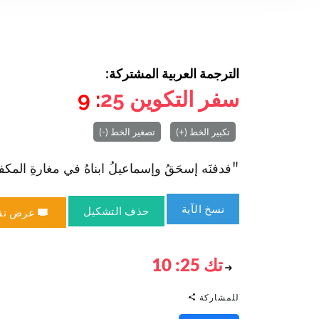
الترجمة العربية المشتركة:
سفر التكوين
25
: 9
تكبير الخط (+)
تصغير الخط (-)
"فدفنَه إسحَقُ وإسماعيلُ ا‏بناهُ في مغارةِ المكفيلةِ ت
نسخ الآية
حذف التشكيل
عرض تق
تك 25: 10
للمشاركة