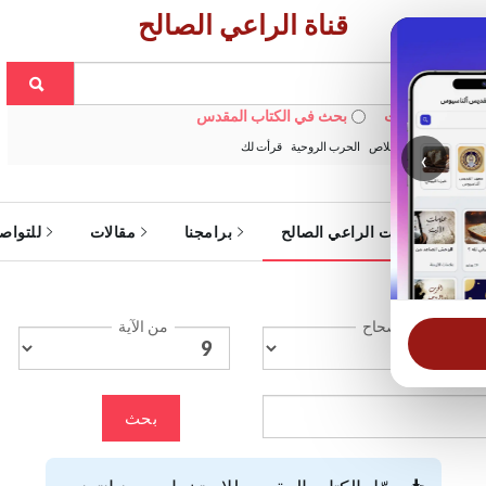
قناة الراعي الصالح
 في الويبسايت
بحث في الكتاب المقدس
:
خبزنا اليومي
الخلاص
الحرب الروحية
قرأت لك
‹
ة
خدمات الراعي الصالح
برامجنا
مقالات
للتواص
الإصحاح
من الآية
بحث