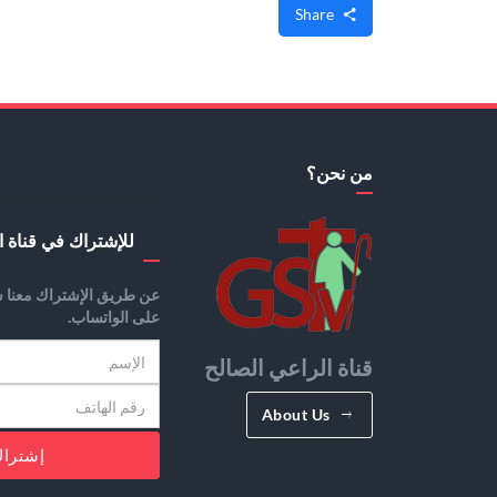
Share
من نحن؟
للإشتراك في قناة ا
عن طريق الإشتراك معنا س
على الواتساب.
قناة الراعي الصالح
About Us
إشترا