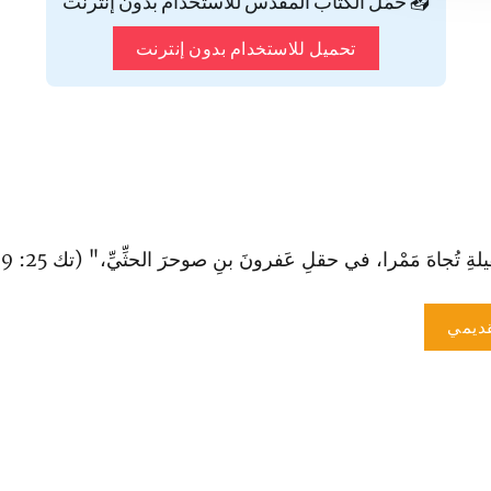
📥 حمّل الكتاب المقدس للاستخدام بدون إنترنت
تحميل للاستخدام بدون إنترنت
ُجاهَ مَمْرا، في حقلِ عَفرونَ بنِ صوحرَ الحثِّيِّ،" (تك 25: 9).
ديمي