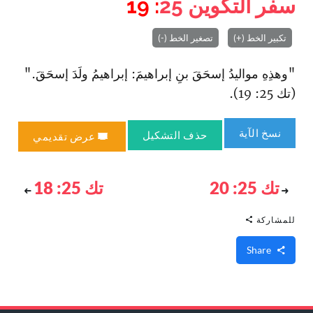
سفر التكوين
25
: 19
تكبير الخط (+)
تصغير الخط (-)
"وهذِهِ مواليدُ إسحَقَ بنِ إبراهيمَ: إبراهيمُ ولَدَ إسحَقَ."
(تك 25: 19).
نسخ الآية
حذف التشكيل
عرض تقديمي
تك 25: 20
تك 25: 18
للمشاركة
Share