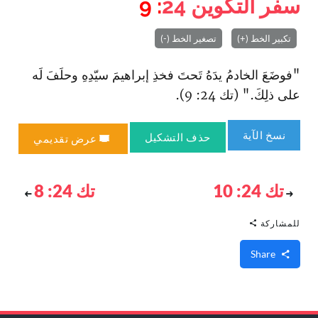
سفر التكوين
24
: 9
تكبير الخط (+)
تصغير الخط (-)
"فوضَعَ الخادمُ يدَهُ تَحتَ فخذِ إبراهيمَ سيّدِهِ وحلَفَ لَه
على ذلِكَ." (تك 24: 9).
نسخ الآية
حذف التشكيل
عرض تقديمي
تك 24: 10
تك 24: 8
للمشاركة
Share