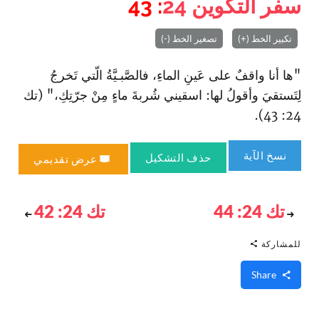
سفر التكوين
24
: 43
تكبير الخط (+)
تصغير الخط (-)
"ها أنا واقفٌ على عَينِ الماءِ، فالصَّبـيَّةُ الّتي تَخرجُ
لِتَستقيَ وأقولُ لها: ا‏سقيني شُربةَ ماءٍ مِنْ جرّتِكِ،" (تك
24: 43).
نسخ الآية
حذف التشكيل
عرض تقديمي
تك 24: 44
تك 24: 42
للمشاركة
Share