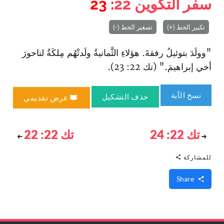
سفر التكوين
22
: 23
تكبير الخط (+)
تصغير الخط (-)
"وولَدَ بتوئيلُ رفقةَ. هؤلاءِ الثَّمانيةُ ولَدتْهُم مِلكَةُ لناحورَ
أخي إبراهيمَ." (تك 22: 23).
نسخ الآية
حذف التشكيل
عرض تقديمي
تك 22: 24
تك 22: 22
للمشاركة
Share