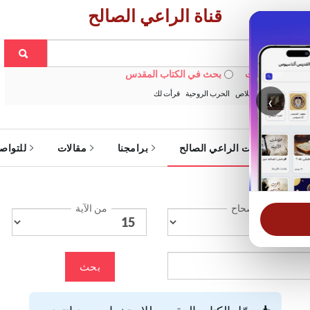
قناة الراعي الصالح
 في الويبسايت
بحث في الكتاب المقدس
:
خبزنا اليومي
الخلاص
الحرب الروحية
قرأت لك
‹
ة
خدمات الراعي الصالح
برامجنا
مقالات
للتواص
الإصحاح
من الآية
بحث