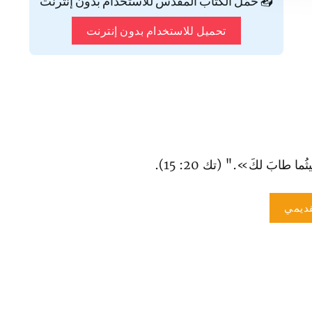
📥 حمّل الكتاب المقدس للاستخدام بدون إنترنت
تحميل للاستخدام بدون إنترنت
ما طابَ لكَ»." (تك 20: 15).
ديمي