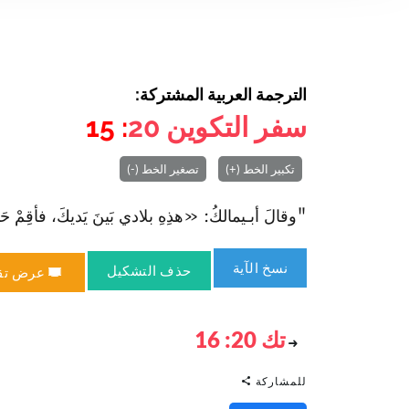
الترجمة العربية المشتركة:
سفر التكوين
20
: 15
تكبير الخط (+)
تصغير الخط (-)
"وقالَ أبـيمالكُ: «هذِهِ بلادي بَينَ يَديكَ، فأقِمْ حَيثُ
نسخ الآية
حذف التشكيل
عرض تق
تك 20: 16
للمشاركة