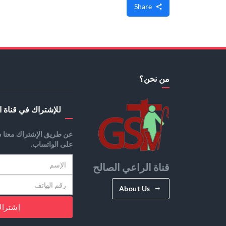
Share
من نحن؟
للإشتراك في قناة ا
عن طريق الإشتراك معنا س
على الواتساب.
قناة الراعي الصالح
About Us
إشترا