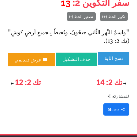
سفر التكوين
2
: 13
تكبير الخط (+)
تصغير الخط (-)
"وا‏سمُ النَّهرِ الثَّاني جيحُونُ، ويُحيطُ بِـجميعِ أرضِ كوشٍ‌"
(تك 2: 13).
نسخ الآية
حذف التشكيل
عرض تقديمي
تك 2: 14
تك 2: 12
للمشاركة
Share