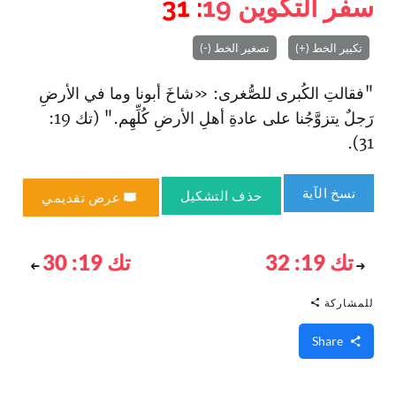
سفر التكوين
19
: 31
تكبير الخط (+)
تصغير الخط (-)
"فقالتِ الكُبرى للصُّغرى: «شاخَ أبونا وما في الأرضِ
رَجلٌ يتزوَّجُنا على عادةِ أهلِ الأرضِ كُلِّهِم." (تك 19:
31).
نسخ الآية
حذف التشكيل
عرض تقديمي
تك 19: 32
تك 19: 30
للمشاركة
Share