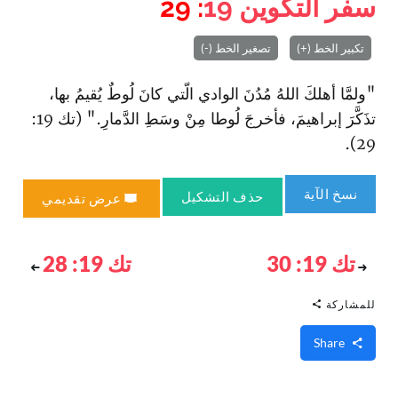
سفر التكوين
19
: 29
تكبير الخط (+)
تصغير الخط (-)
"ولمَّا أهلكَ اللهُ مُدُنَ الوادي الّتي كانَ لُوطٌ يُقيمُ بها،
تذَكَّرَ إبراهيمَ، فأخرجَ لُوطا مِنْ وسَطِ الدَّمارِ." (تك 19:
29).
نسخ الآية
حذف التشكيل
عرض تقديمي
تك 19: 30
تك 19: 28
للمشاركة
Share