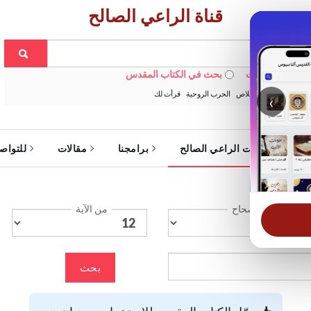
قناة الراعي الصالح
 في الويبسايت
بحث في الكتاب المقدس
:
خبزنا اليومي
الخلاص
الحرب الروحية
قرأت لك
‹
ة
خدمات الراعي الصالح
برامجنا
مقالات
للتواص
الإصحاح
من الآية
بحث