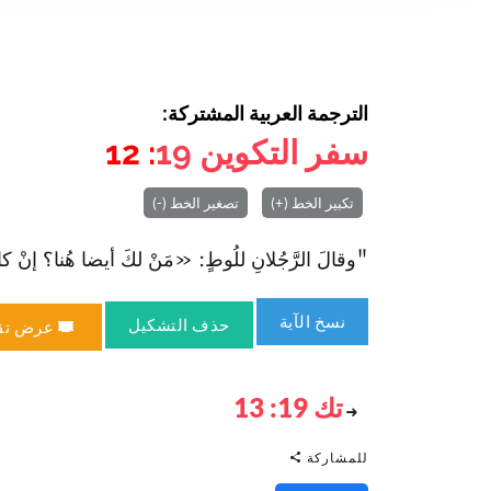
الترجمة العربية المشتركة:
سفر التكوين
19
: 12
تكبير الخط (+)
تصغير الخط (-)
"وقالَ الرَّجُلانِ للُوطٍ: «مَنْ لكَ أيضا هُنا؟ إنْ كانَ
نسخ الآية
حذف التشكيل
عرض تق
تك 19: 13
للمشاركة