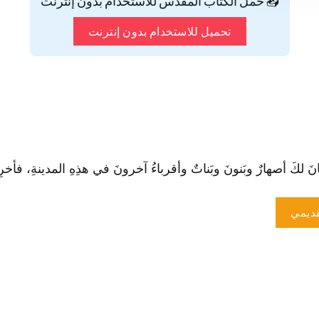
📥 حمّل الكتاب المقدس للاستخدام بدون إنترنت
تحميل للاستخدام بدون إنترنت
 لكَ أصهارٌ وبَنونَ وبَناتٌ وأقرباءُ آخرونَ في هذِهِ المدينةِ، فأخرِجْهُم 
ديمي