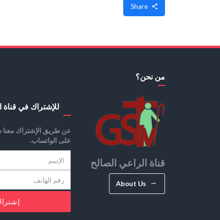
Share
من نحن؟
للإشتراك في قناة ا
عن طريق الإشتراك معنا س
على الواتساب.
قناة الراعي الصالح
About Us
إشترا